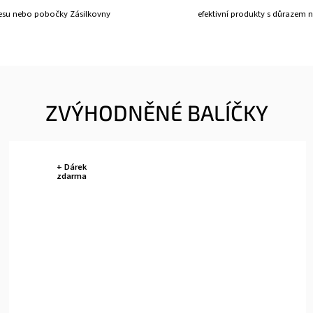
esu nebo pobočky Zásilkovny
efektivní produkty s důrazem n
ZVÝHODNĚNÉ BALÍČKY
+ Dárek
zdarma