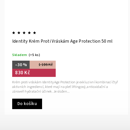
Identity Krém Proti Vráskám Age Protection 50 ml
Skladem
(>5 ks)
–30 %
1 186 Kč
830 Kč
Krém proti vráskám Identity Age Protection je exkluzivní kombinací čtyř
aktivních ingrediencí, které mají na pleť liftingový, antioxidační a
zároveň hydratační účinek. Je složen...
Do košíku