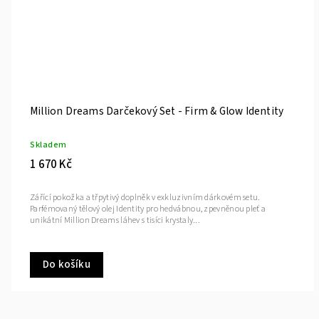
Million Dreams Darčekový Set - Firm & Glow Identity
Skladem
1 670 Kč
Zářící pokožka a třpytivý doplněk v exkluzivním dárkovém setu.
Parfémovaný tělový olej Identity pro hedvábnou, zpevněnou pleť a
unikátní Million Dreams láhev s tisíci krystaly...
Do košíku