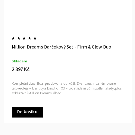
Million Dreams Darčekový Set - Firm & Glow Duo
Skladem
2 397 Kč
Kompletní duo rituál pro dokonalou kůži. Dva luxusní parfémované
tělové oleje – Identity a Emotion XX – pro střídání vůní podle nálady, plus
exkluzivní Million Dreams láhev....
Do košíku