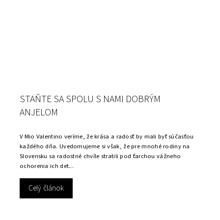
STAŇTE SA SPOLU S NAMI DOBRÝM
ANJELOM
V Mio Valentino veríme, že krása a radosť by mali byť súčasťou
každého dňa. Uvedomujeme si však, že pre mnohé rodiny na
Slovensku sa radostné chvíle stratili pod ťarchou vážneho
ochorenia ich det...
Celý článok