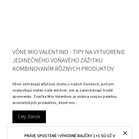
VÔNE MIO VALENTINO - TIPY NA VYTVORENIE
JEDINEČNÉHO VOŇAVÉHO ZÁŽITKU
KOMBINOVANÍM RÔZNYCH PRODUKTOV
Vône zohrávajú kľúčovú úlohu v našich životoch, pričom
ovplyvňujú nielen naše emócie, ale aj zanechávajú trvalé
spomienky. Značka Mio Valentino je známa svojou paletou
aromatických produktov, ktoré mo...
Celý článok
PRÁVE SPUSTENÉ ! VÝHODNÉ BALÍČKY 1+1 SÚ UŽ V