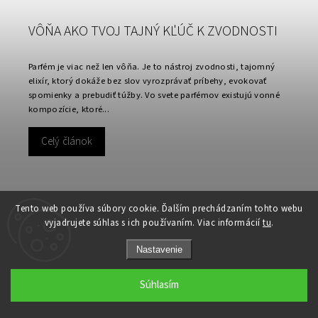
VÔŇA AKO TVOJ TAJNÝ KĽÚČ K ZVODNOSTI
Parfém je viac než len vôňa. Je to nástroj zvodnosti, tajomný
elixír, ktorý dokáže bez slov vyrozprávať príbehy, evokovať
spomienky a prebudiť túžby. Vo svete parfémov existujú vonné
kompozície, ktoré...
Celý článok
Tento web používa súbory cookie. Ďalším prechádzaním tohto webu
vyjadrujete súhlas s ich používaním. Viac informácií
tu
.
Nastavenie
Súhlasím