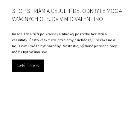
STOP STRIÁM A CELULITÍDE! ODKRYTE MOC 4
VZÁCNYCH OLEJOV V MIO VALENTINO
Každá žena túži po krásnej a hladkej pokožke bez strií a
celulitídy. Často však tieto problémy prichádzajú nečakane a
boj s nimi môže byť náročný. Našťastie, výživné prírodné oleje
môžu byť vašimi spo...
Celý článok