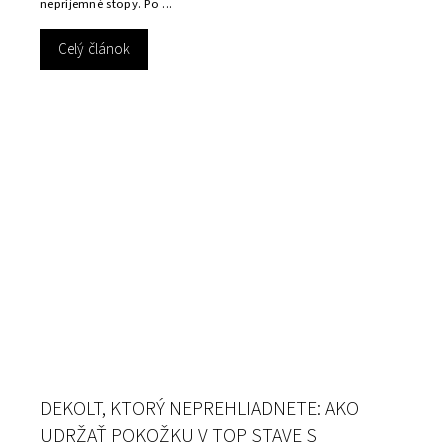
nepríjemné stopy. Po ...
Celý článok
DEKOLT, KTORÝ NEPREHLIADNETE: AKO
UDRŽAŤ POKOŽKU V TOP STAVE S