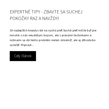
EXPERTNÉ TIPY - ZBAVTE SA SUCHEJ
POKOŽKY RAZ A NAVŽDY!
10 najlepších beauty rád na suchú pleť Suchá pleť môže byť pre
mnohé z nás neustálym bojom, ale s pravými technikami a
rutinami sa dá tento problém nielen zmierniť, ale aj dlhodobo
vyriešiť. Pripravt...
Celý článok