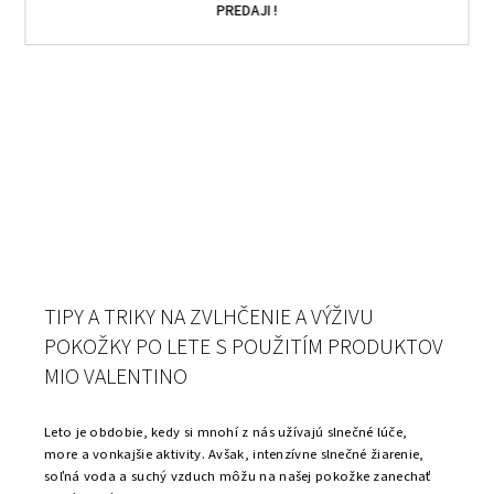
PREDAJI !
TIPY A TRIKY NA ZVLHČENIE A VÝŽIVU
POKOŽKY PO LETE S POUŽITÍM PRODUKTOV
MIO VALENTINO
Leto je obdobie, kedy si mnohí z nás užívajú slnečné lúče,
more a vonkajšie aktivity. Avšak, intenzívne slnečné žiarenie,
soľná voda a suchý vzduch môžu na našej pokožke zanechať