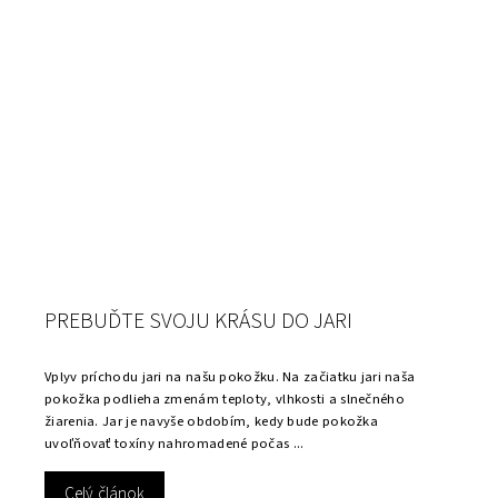
PREBUĎTE SVOJU KRÁSU DO JARI
Vplyv príchodu jari na našu pokožku. Na začiatku jari naša
pokožka podlieha zmenám teploty, vlhkosti a slnečného
žiarenia. Jar je navyše obdobím, kedy bude pokožka
uvoľňovať toxíny nahromadené počas ...
Celý článok