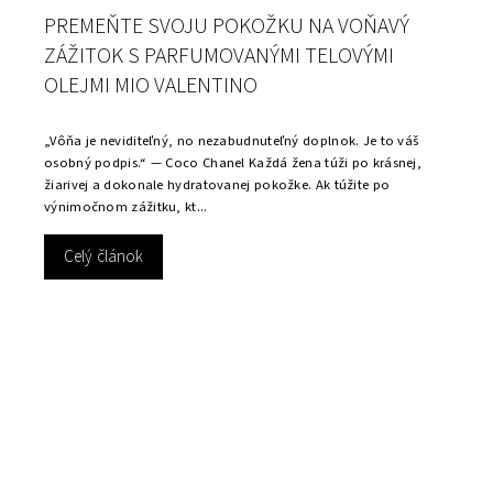
PREMEŇTE SVOJU POKOŽKU NA VOŇAVÝ
ZÁŽITOK S PARFUMOVANÝMI TELOVÝMI
OLEJMI MIO VALENTINO
„Vôňa je neviditeľný, no nezabudnuteľný doplnok. Je to váš
osobný podpis.“ — Coco Chanel Každá žena túži po krásnej,
žiarivej a dokonale hydratovanej pokožke. Ak túžite po
výnimočnom zážitku, kt...
Celý článok