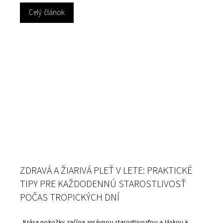
Celý článok
ZDRAVÁ A ŽIARIVÁ PLEŤ V LETE: PRAKTICKÉ
TIPY PRE KAŽDODENNÚ STAROSTLIVOSŤ
POČAS TROPICKÝCH DNÍ
„Krása pokožky začína správnou starostlivosťou a láskou k