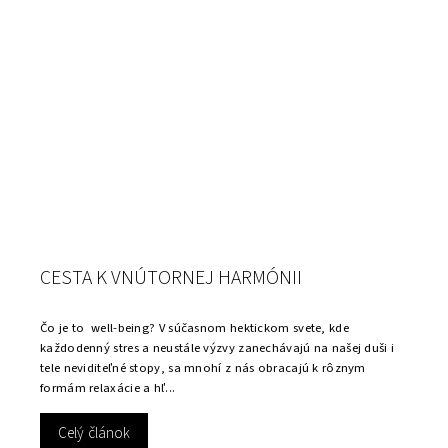
CESTA K VNÚTORNEJ HARMÓNII
Čo je to well-being? V súčasnom hektickom svete, kde
každodenný stres a neustále výzvy zanechávajú na našej duši i
tele neviditeľné stopy, sa mnohí z nás obracajú k rôznym
formám relaxácie a hľ...
Celý článok