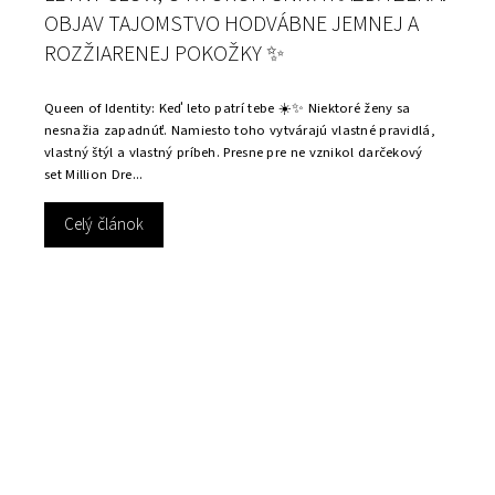
OBJAV TAJOMSTVO HODVÁBNE JEMNEJ A
ROZŽIARENEJ POKOŽKY ✨
Queen of Identity: Keď leto patrí tebe ☀️✨ Niektoré ženy sa
nesnažia zapadnúť. Namiesto toho vytvárajú vlastné pravidlá,
vlastný štýl a vlastný príbeh. Presne pre ne vznikol darčekový
set Million Dre...
Celý článok