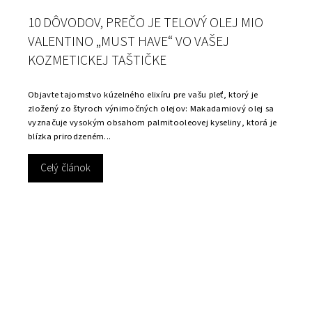
10 DÔVODOV, PREČO JE TELOVÝ OLEJ MIO
VALENTINO „MUST HAVE“ VO VAŠEJ
KOZMETICKEJ TAŠTIČKE
Objavte tajomstvo kúzelného elixíru pre vašu pleť, ktorý je
zložený zo štyroch výnimočných olejov: Makadamiový olej sa
vyznačuje vysokým obsahom palmitooleovej kyseliny, ktorá je
blízka prirodzeném...
Celý článok