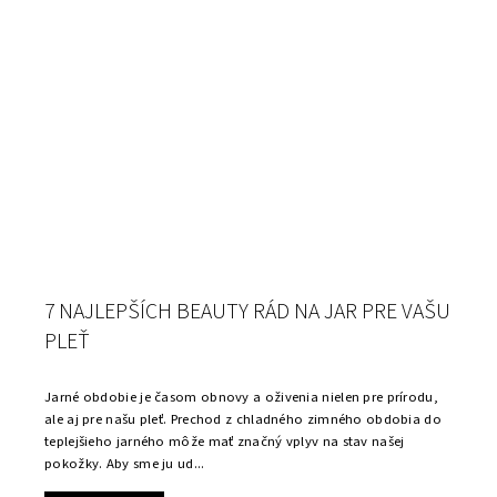
7 NAJLEPŠÍCH BEAUTY RÁD NA JAR PRE VAŠU
PLEŤ
Jarné obdobie je časom obnovy a oživenia nielen pre prírodu,
ale aj pre našu pleť. Prechod z chladného zimného obdobia do
teplejšieho jarného môže mať značný vplyv na stav našej
pokožky. Aby sme ju ud...