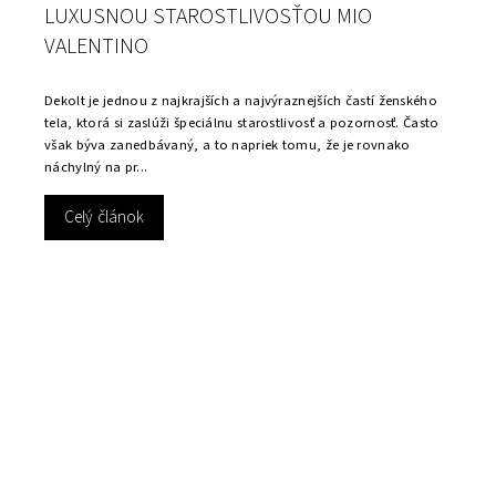
LUXUSNOU STAROSTLIVOSŤOU MIO
VALENTINO
Dekolt je jednou z najkrajších a najvýraznejších častí ženského
tela, ktorá si zaslúži špeciálnu starostlivosť a pozornosť. Často
však býva zanedbávaný, a to napriek tomu, že je rovnako
náchylný na pr...
Celý článok