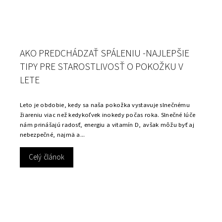
AKO PREDCHÁDZAŤ SPÁLENIU -NAJLEPŠIE
TIPY PRE STAROSTLIVOSŤ O POKOŽKU V
LETE
Leto je obdobie, kedy sa naša pokožka vystavuje slnečnému
žiareniu viac než kedykoľvek inokedy počas roka. Slnečné lúče
nám prinášajú radosť, energiu a vitamín D, avšak môžu byť aj
nebezpečné, najmä a...
Celý článok