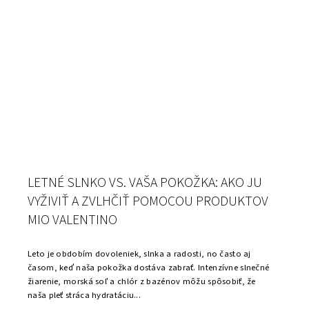
LETNÉ SLNKO VS. VAŠA POKOŽKA: AKO JU
VYŽIVIŤ A ZVLHČIŤ POMOCOU PRODUKTOV
MIO VALENTINO
Leto je obdobím dovoleniek, slnka a radosti, no často aj
časom, keď naša pokožka dostáva zabrať. Intenzívne slnečné
žiarenie, morská soľ a chlór z bazénov môžu spôsobiť, že
naša pleť stráca hydratáciu...