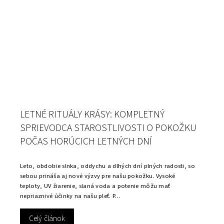
LETNÉ RITUÁLY KRÁSY: KOMPLETNÝ
SPRIEVODCA STAROSTLIVOSTI O POKOŽKU
POČAS HORÚCICH LETNÝCH DNÍ
Leto, obdobie slnka, oddychu a dlhých dní plných radosti, so
sebou prináša aj nové výzvy pre našu pokožku. Vysoké
teploty, UV žiarenie, slaná voda a potenie môžu mať
nepriaznivé účinky na našu pleť. P...
Celý článok