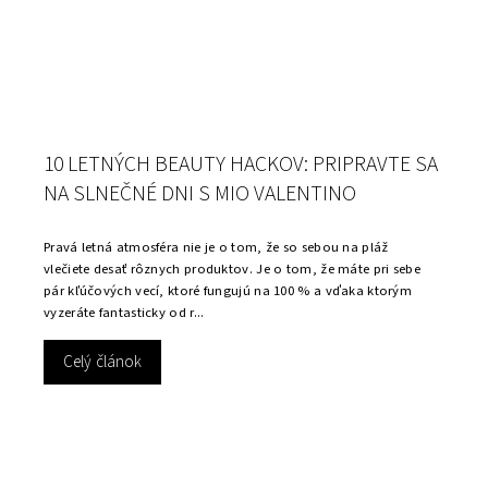
10 LETNÝCH BEAUTY HACKOV: PRIPRAVTE SA
NA SLNEČNÉ DNI S MIO VALENTINO
Pravá letná atmosféra nie je o tom, že so sebou na pláž
vlečiete desať rôznych produktov. Je o tom, že máte pri sebe
pár kľúčových vecí, ktoré fungujú na 100 % a vďaka ktorým
vyzeráte fantasticky od r...
Celý článok