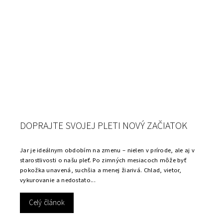
DOPRAJTE SVOJEJ PLETI NOVÝ ZAČIATOK
Jar je ideálnym obdobím na zmenu – nielen v prírode, ale aj v
starostlivosti o našu pleť. Po zimných mesiacoch môže byť
pokožka unavená, suchšia a menej žiarivá. Chlad, vietor,
vykurovanie a nedostato...
Celý článok