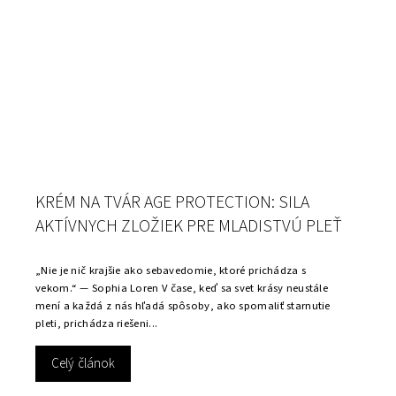
KRÉM NA TVÁR AGE PROTECTION: SILA
AKTÍVNYCH ZLOŽIEK PRE MLADISTVÚ PLEŤ
„Nie je nič krajšie ako sebavedomie, ktoré prichádza s
vekom.“ — Sophia Loren V čase, keď sa svet krásy neustále
mení a každá z nás hľadá spôsoby, ako spomaliť starnutie
pleti, prichádza riešeni...
Celý článok