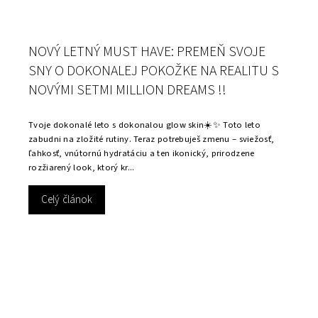
NOVÝ LETNÝ MUST HAVE: PREMEŇ SVOJE
SNY O DOKONALEJ POKOŽKE NA REALITU S
NOVÝMI SETMI MILLION DREAMS !!
Tvoje dokonalé leto s dokonalou glow skin☀️✨ Toto leto
zabudni na zložité rutiny. Teraz potrebuješ zmenu – sviežosť,
ľahkosť, vnútornú hydratáciu a ten ikonický, prirodzene
rozžiarený look, ktorý kr...
Celý článok