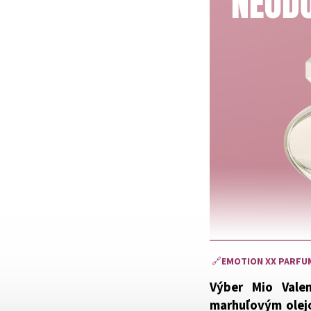
🔗
EMOTION XX PARFU
Výber Mio Vale
marhuľovým olejo