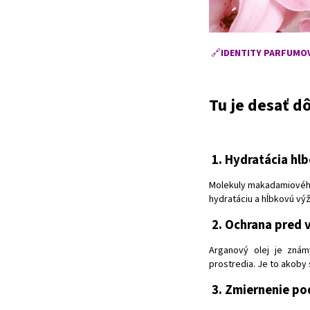
🔗
IDENTITY PARFUMO
Tu je desať d
1. Hydratácia hl
Molekuly makadamiového 
hydratáciu a hĺbkovú výž
2. Ochrana pred 
Arganový olej je znám
prostredia. Je to akoby 
3. Zmiernenie po