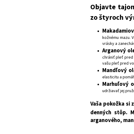
Objavte tajom
zo štyroch v
Makadamiový
kožnému mazu. V
vrásky a zanechá
Arganový ole
chrániť pleť pred
vašu pleť pred vo
Mandľový ol
elasticitu a pomáh
Marhuľový o
udržiavať jej pruž
Vaša pokožka si z
denných stôp. M
arganového, mand