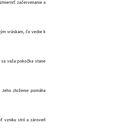
 zmierniť začervenanie a
mným vráskam, čo vedie k
m sa vaša pokožka stane
ji. Jeho zloženie pomáha
 vzniku strií a zároveň