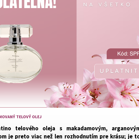
MOVANÝ TELOVÝ OLEJ
ntino telového oleja s makadamovým, arganov
m je preto viac než len rozhodnutím pre krásu; je t