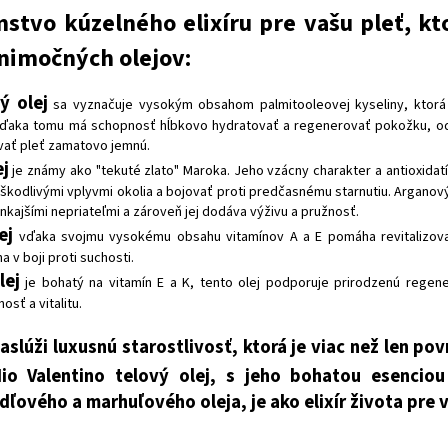
stvo kúzelného elixíru pre vašu pleť, kt
ýnimočných olejov:
 olej
sa vyznačuje vysokým obsahom palmitooleovej kyseliny, ktorá 
ďaka tomu má schopnosť hĺbkovo hydratovať a regenerovať pokožku, ods
vať pleť zamatovo jemnú.
j
je známy ako "tekuté zlato" Maroka. Jeho vzácny charakter a antioxidat
 škodlivými vplyvmi okolia a bojovať proti predčasnému starnutiu. Arganový o
nkajšími nepriateľmi a zároveň jej dodáva výživu a pružnosť.
ej
vďaka svojmu vysokému obsahu vitamínov A a E pomáha revitalizovať
a v boji proti suchosti.
lej
je bohatý na vitamín E a K, tento olej podporuje prirodzenú rege
nosť a vitalitu.
aslúži luxusnú starostlivosť, ktorá je viac než len 
io Valentino telový olej, s jeho bohatou esenci
ľového a marhuľového oleja, je ako elixír života pre