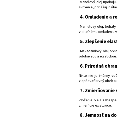
Mandľový olej upokojuj
svrbenie, prinášajúc úľav
4. Omladenie a r
Marhuľový olej, bohatý
viditeľnému omladeniu 
5. Zlepšenie elas
M
akadamiový olej obn
odolnejšou a elastickou.
6. Prírodná obran
Nikto nie je imúnny voč
zlepšovať krvný obeh a 
7. Zmierňovanie s
Zloženie oleja zabezpe
zmierňuje existujúce.
8. Jemnosť na d