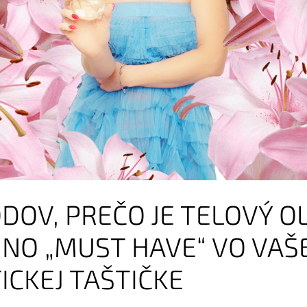
DOV, PREČO JE TELOVÝ O
NO „MUST HAVE“ VO VAŠ
CKEJ TAŠTIČKE