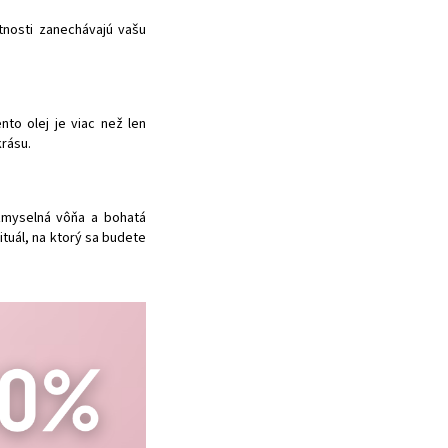
nosti zanechávajú vašu
to olej je viac než len
krásu.
 zmyselná vôňa a bohatá
ituál, na ktorý sa budete