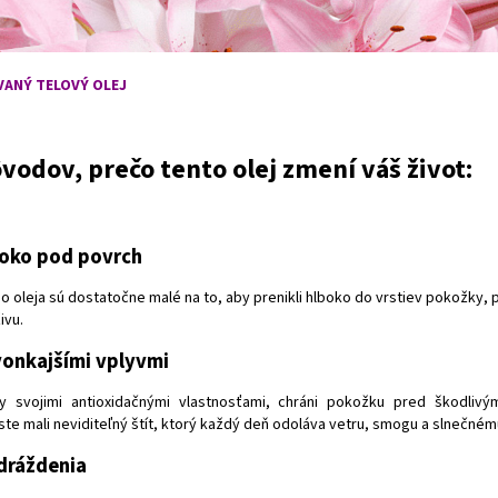
VANÝ TELOVÝ OLEJ
ôvodov, prečo tento olej zmení váš život:
boko pod povrch
oleja sú dostatočne malé na to, aby prenikli hlboko do vrstiev pokožky, p
ivu.
vonkajšími vplyvmi
y svojimi antioxidačnými vlastnosťami, chráni pokožku pred škodlivým
ste mali neviditeľný štít, ktorý každý deň odoláva vetru, smogu a slnečnému
dráždenia