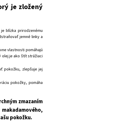
orý je zložený
je blízka prirodzenému
traňovať jemné linky a
ívne vlastnosti pomáhajú
lej je ako štít strážiaci
 pokožku, zlepšuje jej
neráciu pokožky, pomáha
povrchným zmazaním
ou makadamového,
 vašu pokožku.