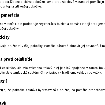
e podráždenú a citlivú pokožku. Jeho protizápalové vlastnosti pomáhajú
u aj tej najcitlivejšej pokožke.
egenerácia
 na vitamín E a K podporuje regeneráciu buniek a pomáha v boji proti je
vašej pokožky.
ticity
ovuje pružnosť vašej pokožky. Pomáha zároveň obnoviť jej pevnosť, čí
a proti celulitíde
i celulitíde, ale Mio Valentino telový olej je silný spojenec v tomto bo
stimuluje lymfatický systém, čím prispieva k hladšiemu vzhľadu pokožky.
trií
čuje, že pokožka zostáva hydratovaná a pružná, čo pomáha predchádzať
otyk