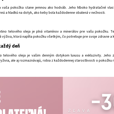
 vaša pokožka stane jemnou ako hodváb. Jeho hlboko hydratačné vlast
nú a hladkú na dotyk, ako keby bola každodenne obalená v nežnosti.
a
tino telového oleja je plná vitamínov a minerálov pre vašu pokožku. Ten
á výživa, ktorá napĺňa pokožku všetkým, čo potrebuje pre svoje zdravie a 
 každý deň
no telového oleja je vašim denným dotykom luxusu a exkluzivity. Jeho
yživia, ale aj rozmaznávajú, robia z každodennej starostlivosti o pokožku r