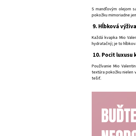
S mandľovým olejom sa
pokožku mimoriadne jem
9. Hĺbková výživ
Každá kvapka Mio Valen
hydratačný; je to hĺbkov
10. Pocit luxusu
Používanie Mio Valenti
textúra pokožku nielen v
tešiť.