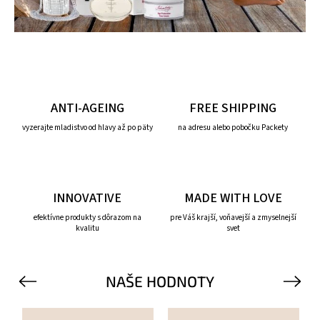
ANTI-AGEING
FREE SHIPPING
vyzerajte mladistvo od hlavy až po päty
na adresu alebo pobočku Packety
INNOVATIVE
MADE WITH LOVE
efektívne produkty s dôrazom na
pre Váš krajší, voňavejší a zmyselnejší
kvalitu
svet
NAŠE HODNOTY
Previous
Next