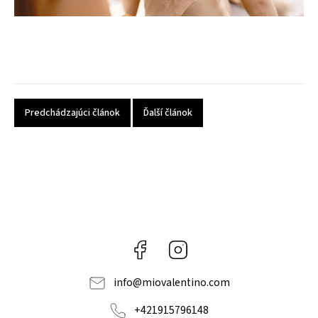
Predchádzajúci článok
Ďalší článok
Facebook
Instagram
info
@
miovalentino.com
+421915796148