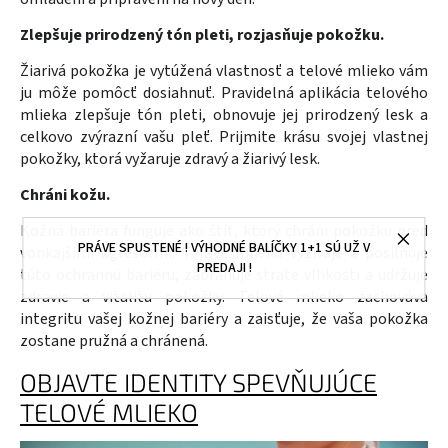
Zlepšuje prirodzený tón pleti, rozjasňuje pokožku.
Žiarivá pokožka je vytúžená vlastnosť a telové mlieko vám
ju môže pomôcť dosiahnuť. Pravidelná aplikácia telového
mlieka zlepšuje tón pleti, obnovuje jej prirodzený lesk a
celkovo zvýrazní vašu pleť. Prijmite krásu svojej vlastnej
pokožky, ktorá vyžaruje zdravý a žiarivý lesk.
Chráni kožu.
Kožná bariéra funguje ako štít, ktorý chráni pokožku pred
PRÁVE SPUSTENÉ ! VÝHODNÉ BALÍČKY 1+1 SÚ UŽ V
vonkajšími agresormi. Telové mlieko vyživuje a posilňuje
PREDAJI !
túto ochrannú bariéru, zabraňuje strate vlhkosti a udržuje
zdravie a vitalitu pokožky. Telové mlieko zachováva
integritu vašej kožnej bariéry a zaisťuje, že vaša pokožka
zostane pružná a chránená.
OBJAVTE IDENTITY SPEVŇUJÚCE
TELOVÉ MLIEKO