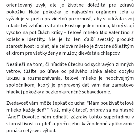
orientovaný zvyk, ale je životne dôležitá pre zdravú
pokožku. Naša pokožka je najväčším orgánom tela a
vyžaduje si preto pravidelnú pozornosť, aby si udržala svoj
mladistvý vzhľad a vitalitu.
Existuje jeden hrdina, ktorý stojí
vysoko na poličkách krásy - Telové mlieko Mio Valentino z
kolekcie Identity. Nie je to len ďalší svetský produkt
starostlivosti o pleť, ale telové mlieko je životne dôležitým
elixírom pre všetky ženy a mužov, dievčatá a chlapcov.
Nezáleží na tom, či hľadáte útechu od sychravých zimných
vetrov, túžite po úľave od pálivého slnka alebo dotyku
luxusu a rozmaznávania, telové mlieko je neochvejným
spoločníkom, ktorý je pripravený dať vám dar zamatovo
hladkej pokožky a bezkonkurenčné sebavedomie.
Zvedavosť vám môže šepkať do ucha: "Mám používať telové
mlieko každý deň?" Nuž, milý čitateľ, priprav sa na hlasné
"Áno!" Dovoľte nám odhaliť zázraky tohto superhrdinu v
starostlivosti o pleť a prečo jeho každodenné aplikovanie
prináša celý svet výhod.