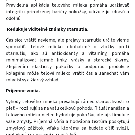
Pravidelná aplikácia telového mlieka pomáha udržiavať
integritu prirodzenej bariéry pokožky, udržuje ju zdravú a
odolnú.
Redukuje viditeľné známky starnutia.
Čas síce vrátiť nevieme, ale prejavy starnutia určite vieme
spomaliť. Telové mlieko obohatené o zložky proti
starnutiu, ako sú antioxidanty a vitamíny, pomáha
minimalizovať jemné linky, vrásky a starecké škvrny.
Zlepšením elasticity pokožky a podporou produkcie
kolagénu môže telové mlieko vrátiť čas a zanechať vám
mladistvý a žiarivý vzhľad.
Príjemne vonia.
Výhody telového mlieka presahujú rámec starostlivosti o
pleť – rozširujú sa na vašu celkovú pohodu. Rituál nanášania
telového mlieka nielen hydratuje pokožku, ale aj stimuluje
vaše zmysly. Príjemná vôňa a hodvábna textúra poskytujú
zmyslový zážitok, vďaka ktorému sa budete cítiť svieži,
omladení a pripravení na nový deň.