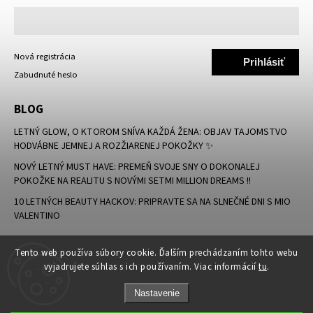
Nová registrácia
Prihlásiť
Zabudnuté heslo
sa
BLOG
LETNÝ GLOW, O KTOROM SNÍVA KAŽDÁ ŽENA: OBJAV TAJOMSTVO
HODVÁBNE JEMNEJ A ROZŽIARENEJ POKOŽKY ✨
NOVÝ LETNÝ MUST HAVE: PREMEŇ SVOJE SNY O DOKONALEJ
POKOŽKE NA REALITU S NOVÝMI SETMI MILLION DREAMS !!
10 LETNÝCH BEAUTY HACKOV: PRIPRAVTE SA NA SLNEČNÉ DNI S MIO
VALENTINO
Tento web používa súbory cookie. Ďalším prechádzaním tohto webu
vyjadrujete súhlas s ich používaním. Viac informácií
tu
.
Nastavenie