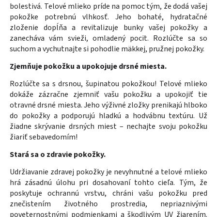
bolestivá. Telové mlieko príde na pomoc tým, že dodá vašej
pokožke potrebnú vlhkosť. Jeho bohaté, hydratačné
zloženie dopĺňa a revitalizuje bunky vašej pokožky a
zanecháva vám svieži, omladený pocit. Rozlúčte sa so
suchom a vychutnajte si pohodlie mäkkej, pružnej pokožky.
Zjemňuje pokožku a upokojuje drsné miesta.
Rozlúčte sa s drsnou, šupinatou pokožkou! Telové mlieko
dokáže zázračne zjemniť vašu pokožku a upokojiť tie
otravné drsné miesta. Jeho výživné zložky prenikajú hlboko
do pokožky a podporujú hladkú a hodvábnu textúru. Už
žiadne skrývanie drsných miest – nechajte svoju pokožku
žiariť sebavedomím!
Stará sa o zdravie pokožky.
Udržiavanie zdravej pokožky je nevyhnutné a telové mlieko
hrá zásadnú úlohu pri dosahovaní tohto cieľa. Tým, že
poskytuje ochrannú vrstvu, chráni vašu pokožku pred
znečistením životného prostredia, nepriaznivými
poveternostnými podmienkami a škodlivým UV žiarením.