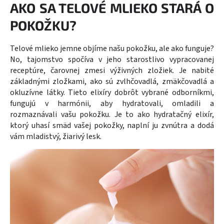
AKO SA TELOVÉ MLIEKO STARÁ O
POKOŽKU?
Telové mlieko jemne objíme našu pokožku, ale ako funguje?
No, tajomstvo spočíva v jeho starostlivo vypracovanej
receptúre, čarovnej zmesi výživných zložiek. Je nabité
základnými zložkami, ako sú zvlhčovadlá, zmäkčovadlá a
okluzívne látky. Tieto elixíry dobrôt vybrané odborníkmi,
fungujú v harmónii, aby hydratovali, omladili a
rozmaznávali vašu pokožku. Je to ako hydratačný elixír,
ktorý uhasí smäd vašej pokožky, naplní ju zvnútra a dodá
vám mladistvý, žiarivý lesk.