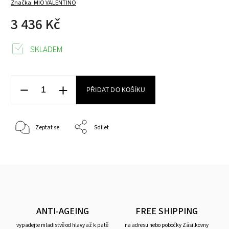
Značka:
MIO VALENTINO
3 436 Kč
SKLADEM
PŘIDAT DO KOŠÍKU
Zeptat se
Sdílet
ANTI-AGEING
FREE SHIPPING
vypadejte mladistvě od hlavy až k patě
na adresu nebo pobočky Zásilkovny