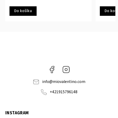
Do košíku
Do koš
Facebook
Instagram
info
@
miovalentino.com
+421915796148
INSTAGRAM