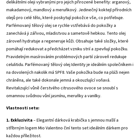
delikátními oleji vybranými pro jejich přirozené benefity: arganový,
makadamový, mandlový a meruňkový. Jedinečný koktejl přírodních
olejů pro celé tělo, které poskytují pokožce vše, co potřebuje.
Parfémovaný tělový olej se rychle vstřebává do pokožky a
zanechává ji zářivou, mladistvou a sametově hebkou. Tento olej
zároveň hydratuje a regeneruje kůži. Obsahuje také složky, které
pomáhají redukovat a předcházet vzniku strií a zpevňují pokožku.
Pravidelným masírováním problémových partií zároveň redukuje
celulitidu. Parfémovaný tělový olej Identity je ideálním společníkem i
na dovolených nakolik má SPF8. Vaše pokožka bude na pláži nejen
chráněna, ale také dokonale jemná a okouzlující voňavá.
Revitalizující vůně čerstvého citrusového ovoce se snoubí s
omamnou svůdnou vůní jasmínu, meruňky a vanilky.
Vlastnosti setu:
1. Exkluzivita
– Elegantní dárková krabička s jemnou mašlí a
stříbrným logem Mio Valentino činí tento set ideálním dárkem pro
každou příležitost.