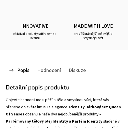
INNOVATIVE
MADE WITH LOVE
efektivní produkty s důrazem na
pro Váš krásnější, voňavější a
kvalitu
smyslnější svět
Popis
Hodnocení
Diskuze
Detailní popis produktu
Objevte harmonii mezi péčí o tělo a smyslnou vůní, která vás
přenese do světa luxusu a elegance.
Identity Dárkový set Queen
Of Senses
obsahuje naše dva nejoblíbenější produkty –
Parfémovaný tělový olej Identity a Parfém Identity
sladěné v