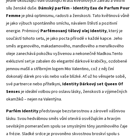
jedné okouzlující vůni oslavující krásu květinových zahrad a vnitřní
sílu ženské duše.
Dámský parfém - Identity Eau de Parfum Pour
Femme
je plná optimismu, radosti a ženskosti. Tato květinová vůně
je jako výbuch spontánního smíchu, návalem štěstí a pozitivní
energie. Prémiový
Parfémovaný tělový olej Identity
, který je
součástí tohoto setu, je jako pocta přírodě v každé kapce. Jeho
směs arganového, makadamového, mandlového a meruňkového
oleje zanechává pokožku vyživenou a nekonečně hladkou.Tento
exkluzivní set je zabalen do elegantní dárkové krabičky, ozdobené
jemnou mašlí a stříbrným logem Mio Valentino, což z něj činí
dokonalý dárek pro vás nebo vaše blízké. Ať už ho věnujete sobě,
své partnerce nebo přítelkyni,
Identity Dárkový set Queen Of
Senses
je ideální volbou pro oslavu lásky, ženskosti a výjimečných
okamžiků – nejen na Valentýna.
Parfém Identity
představuje bezstarostnou a zároveň vášnivou
lásku. Svou hedvábnou směs vůní otevírá osvěžujícím a hravým
sevilským pomerančem spolu se smyslnými tóny jasmínového čaje
a frézie. Sladké srdce je provoněno skvostnou broskví spolu s