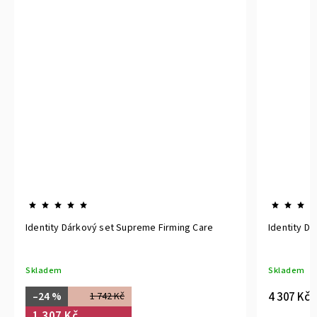
Identity Dárkový set Supreme Firming Care
Identity Dá
Skladem
Skladem
4 307 Kč
–24 %
1 742 Kč
1 307 Kč