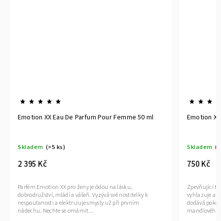
Emotion XX Eau De Parfum Pour Femme 50 ml
Emotion XX
Skladem
(>5 ks)
Skladem
(>
2 395 Kč
750 Kč
Parfém Emotion XX pro ženy je ódou na lásku,
Zpevňující t
dobrodružství, mládí a vášeň. Vyzývá své nostitelky k
vyhlazuje a 
nespoutanosti a elektrizuje smysly už při prvním
dodává pokožc
nádechu. Nechte se omámit...
mandlového ol