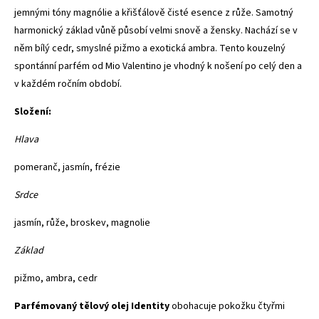
jemnými tóny magnólie a křišťálově čisté esence z růže. Samotný
harmonický základ vůně působí velmi snově a žensky. Nachází se v
něm bílý cedr, smyslné pižmo a exotická ambra. Tento kouzelný
spontánní parfém od Mio Valentino je vhodný k nošení po celý den a
v každém ročním období.
Složení:
Hlava
pomeranč, jasmín, frézie
Srdce
jasmín, růže, broskev, magnolie
Základ
pižmo, ambra, cedr
Parfémovaný tělový olej Identity
obohacuje pokožku čtyřmi