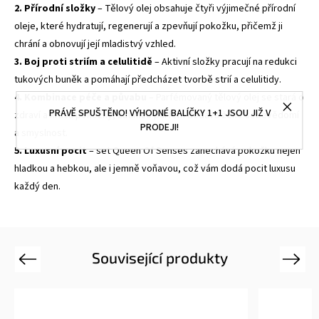
2. Přírodní složky
– Tělový olej obsahuje čtyři výjimečné přírodní
oleje, které hydratují, regenerují a zpevňují pokožku, přičemž ji
chrání a obnovují její mladistvý vzhled.
3. Boj proti striím a celulitidě
– Aktivní složky pracují na redukci
tukových buněk a pomáhají předcházet tvorbě strií a celulitidy.
4. Kombinace péče a půvabu
– Parfémovaný tělový olej se stará o
PRÁVĚ SPUŠTĚNO! VÝHODNÉ BALÍČKY 1+1 JSOU JIŽ V
zdraví a krásu pokožky, zatímco parfém dodává ženě sebevědomí
PRODEJI!
a smyslnost.
5. Luxusní pocit
– set Queen Of Senses zanechává pokožku nejen
hladkou a hebkou, ale i jemně voňavou, což vám dodá pocit luxusu
každý den.
Související produkty
Previous
Next