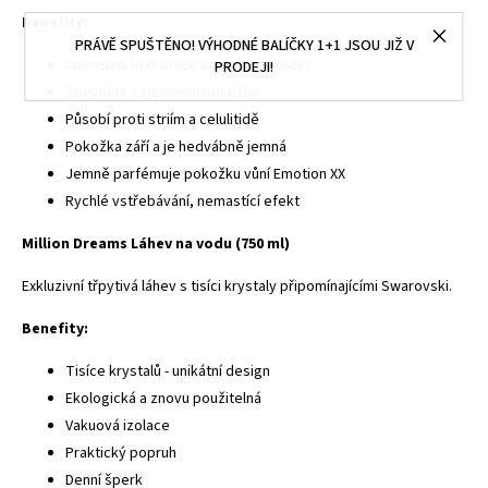
Benefity:
PRÁVĚ SPUŠTĚNO! VÝHODNÉ BALÍČKY 1+1 JSOU JIŽ V
Intenzivní hydratace a výživa pokožky
PRODEJI!
Zpevnění a zjemnění pokožky
Působí proti striím a celulitidě
Pokožka září a je hedvábně jemná
Jemně parfémuje pokožku vůní Emotion XX
Rychlé vstřebávání, nemastící efekt
Million Dreams Láhev na vodu (750 ml)
Exkluzivní třpytivá láhev s tisíci krystaly připomínajícími Swarovski.
Benefity:
Tisíce krystalů - unikátní design
Ekologická a znovu použitelná
Vakuová izolace
Praktický popruh
Denní šperk