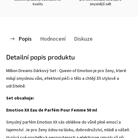
kvalitu
smyslnější svět
Popis
Hodnocení
Diskuze
Detailní popis produktu
Million Dreams Dárkový Set - Queen of Emotion je pro ženy, které
milují smyslnou vůni, efektivní péči o tělo a chtějí žít stylově a
udržitelně.
Set obsahuje:
Emotion XX Eau de Parfém Pour Femme 50 ml
Smyslný parfém Emotion XX vás oblékne do vůně plné emocí a
tajemství. Je pro ženy ódou na lásku, dobrodružství, mládí a vášeň.
Vyzývá své nositelky k nespoutanosti a elektrizuje smysly již při