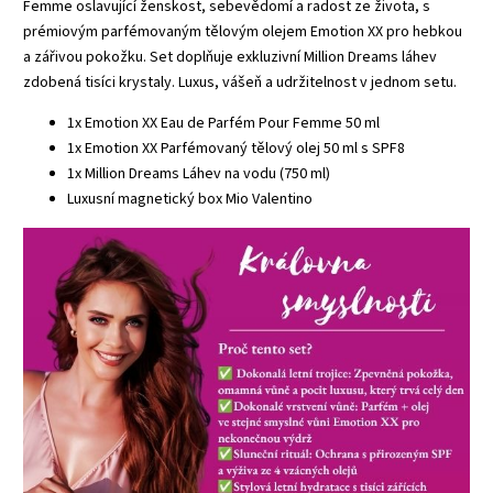
Femme oslavující ženskost, sebevědomí a radost ze života, s
prémiovým parfémovaným tělovým olejem Emotion XX pro hebkou
a zářivou pokožku. Set doplňuje exkluzivní Million Dreams láhev
zdobená tisíci krystaly. Luxus, vášeň a udržitelnost v jednom setu.
1x Emotion XX Eau de Parfém Pour Femme 50 ml
1x Emotion XX Parfémovaný tělový olej 50 ml s SPF8
1x Million Dreams Láhev na vodu (750 ml)
Luxusní magnetický box Mio Valentino