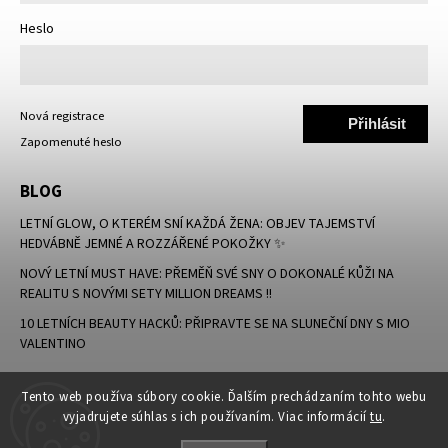
Heslo
Nová registrace
Přihlásit
Zapomenuté heslo
se
BLOG
LETNÍ GLOW, O KTERÉM SNÍ KAŽDÁ ŽENA: OBJEV TAJEMSTVÍ
HEDVÁBNĚ JEMNÉ A ROZZÁŘENÉ POKOŽKY ✨
NOVÝ LETNÍ MUST HAVE: PŘEMĚŇ SVÉ SNY O DOKONALÉ KŮŽI NA
REALITU S NOVÝMI SETY MILLION DREAMS !!
10 LETNÍCH BEAUTY HACKŮ: PŘIPRAVTE SE NA SLUNEČNÍ DNY S MIO
VALENTINO
Tento web používa súbory cookie. Ďalším prechádzaním tohto webu
vyjadrujete súhlas s ich používaním. Viac informácií
tu
.