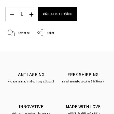
PŘIDAT DO KOŠÍKU
Zeptat se
Sdílet
ANTI-AGEING
FREE SHIPPING
vypadejte mladistvě od hlavy až k patě
na adresu nebo pobočky Zásilkovny
INNOVATIVE
MADE WITH LOVE
efektivní produkty s důrazem na
pro Váš krásnější, voňavější a