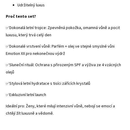
Udržitelný luxus
Proč tento set?
✅️Dokonalá letní trojice: Zpevněná pokožka, omamná vůně a pocit
luxusu, který trvá celý den
✅️Dokonalé vrstvení vůně: Parfém + olej ve stejné smyslné vůni
Emotion XX pro nekonečnou výdrž
✅️Sluneční rituál: Ochrana s přirozeným SPF a výživa ze 4 vzácných
olejů
✅️Stylová letní hydratace s tisíci zářících krystalů
✅️Exkluzivní letní launch
Ideální pro: Ženy, které milují intenzivní vůně, nebojí se emocí a
chtějí žít luxusně a vědomě.