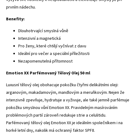
prvním nádechu.
Benefity:
Dlouhotrvající smyslná vůně
Intenzivní a magnetická
Pro ženy, které chtějí vyčnívat z davu
Ideální pro večer a speciální příležitosti
Nezapomenutelná přítomnost
Emotion XX Parfémovaný Tělový Olej 50 ml
Luxusní tělový olej obohacuje pokožku čtyřmi delikátními oleji:
arganovým, makadamovým, mandlovým a meruňkovým. Nejen že
intenzivně zpevňuje, hydratuje a vyživuje, ale také jemně parfémuje
pokožku smyslnou vůní Emotion XX. Pravidelným masírováním
problémových partií zároveň redukuje strie a celulitidu.
Parfémovaný tělový olej Emotion XX je ideálním společníkem i na
horké letní dny, nakolik má ochranný faktor SPF8.