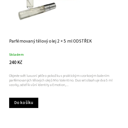
Parfémovaný tělový olej 2 × 5 ml ODSTŘEK
Skladem
240 Kč
Objevte svět luxusní péče o pokožku s praktickým vzorkovým balením
parfémovaných tělových olejů Mio Valentino. Duo set obsahuje dva 5 ml
vzorky, odstřik vůní Identity a Emotion,...
Do košíku