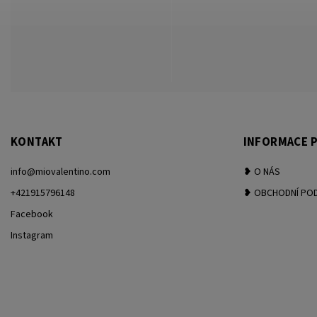
KONTAKT
INFORMACE P
info
@
miovalentino.com
❥ O NÁS
+421915796148
❥ OBCHODNÍ PO
Facebook
Instagram