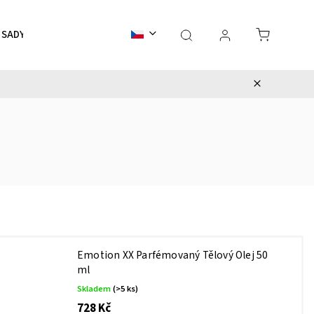
 SADY
INFORMACE PRO VÁS
KONTAKT
HODNOCEN
Emotion XX Parfémovaný Tělový Olej 50
ml
Skladem
(>5 ks)
728 Kč