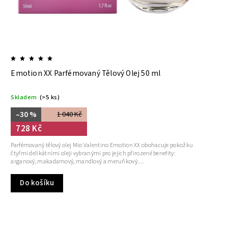
Emotion XX Parfémovaný Tělový Olej 50 ml
Skladem
(>5 ks)
–30 %
1 040 Kč
728 Kč
Parfémovaný tělový olej Mio Valentino Emotion XX obohacuje pokožku
čtyřmi delikátními oleji vybranými pro jejich přirozené benefity:
arganový, makadamový, mandlový a meruňkový....
Do košíku