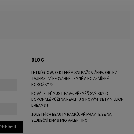
BLOG
LETNÍ GLOW, O KTERÉM SNÍ KAŽDÁ ŽENA: OBJEV
TAJEMSTVÍ HEDVÁBNĚ JEMNÉ A ROZZÁŘENÉ
POKOŽKY ✨
NOVÝ LETNÍ MUST HAVE: PŘEMĚŇ SVÉ SNY O
DOKONALÉ KŮŽI NA REALITU S NOVÝMI SETY MILLION
DREAMS !!
10 LETNÍCH BEAUTY HACKŮ: PŘIPRAVTE SE NA
SLUNEČNÍ DNY S MIO VALENTINO
Přihlásit