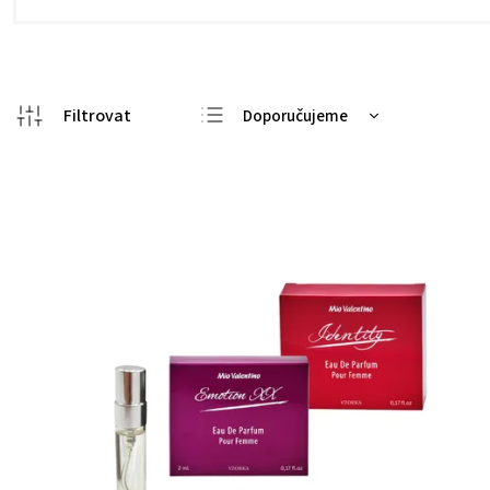
Doporučujeme
Nejlevnější
Nejdražší
Nejprodávanější
Abecedně