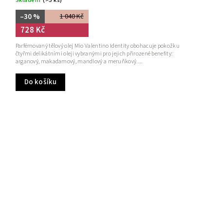
Skladem
(>5 ks)
–30 %
1 040 Kč
728 Kč
Parfémovaný tělový olej Mio Valentino Identity obohacuje pokožku
čtyřmi delikátními oleji vybranými pro jejich přirozené benefity:
arganový, makadamový, mandlový a meruňkový....
Do košíku