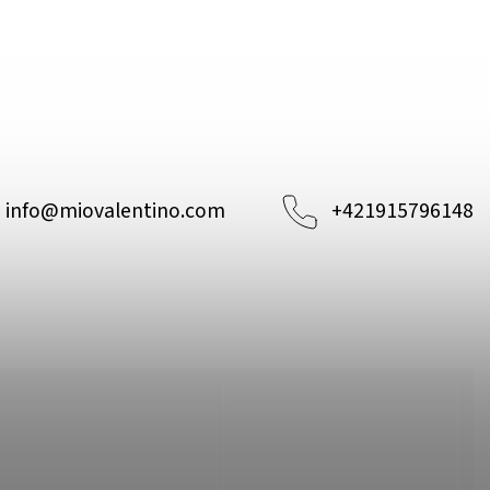
info
@
miovalentino.com
+421915796148