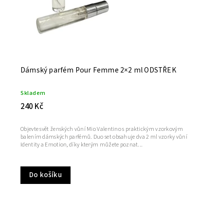
Dámský parfém Pour Femme 2×2 ml ODSTŘEK
Skladem
240 Kč
Objevte svět ženských vůní Mio Valentino s praktickým vzorkovým
balením dámských parfémů. Duo set obsahuje dva 2 ml vzorky vůní
Identity a Emotion, díky kterým můžete poznat...
Do košíku