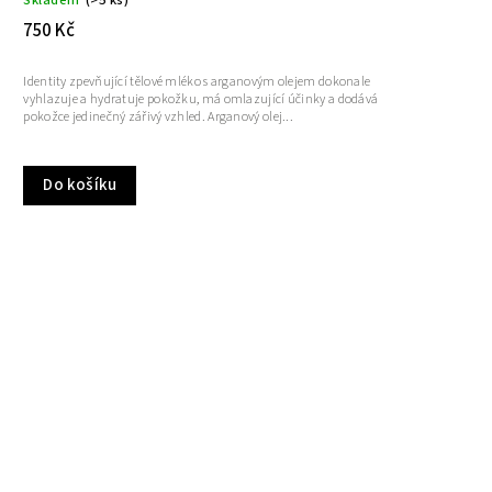
Skladem
(>5 ks)
750 Kč
Identity zpevňující tělové mléko s arganovým olejem dokonale
vyhlazuje a hydratuje pokožku, má omlazující účinky a dodává
pokožce jedinečný zářivý vzhled. Arganový olej...
Do košíku