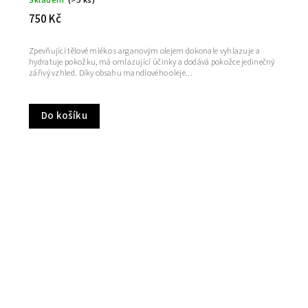
Skladem
(>5 ks)
750 Kč
Zpevňující tělové mléko s arganovým olejem dokonale vyhlazuje a
hydratuje pokožku, má omlazující účinky a dodává pokožce jedinečný
zářivý vzhled. Díky obsahu mandlového oleje...
Do košíku