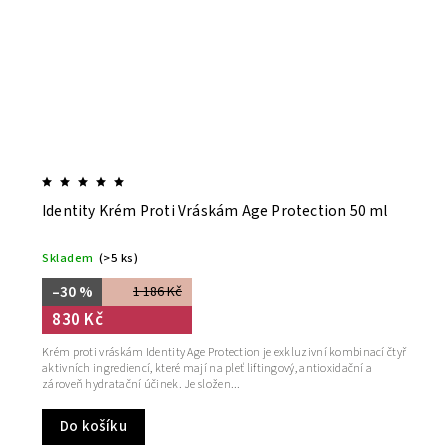
Identity Krém Proti Vráskám Age Protection 50 ml
Skladem
(>5 ks)
–30 %
1 186 Kč
830 Kč
Krém proti vráskám Identity Age Protection je exkluzivní kombinací čtyř
aktivních ingrediencí, které mají na pleť liftingový, antioxidační a
zároveň hydratační účinek. Je složen...
Do košíku