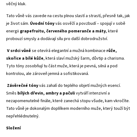
věčný kluk.
Tato vůně vás zavede na cestu plnou slastí a strastí, přesně tak, jak
je život sám.
Úvodní tóny
vás osvěží a povzbudí – spojují v sobě
energii
grapefruitu, červeného pomeranče a máty
, které
probouzí smysly a dodávají sílu pro další dobrodružství.
V srdci vůně
se otevírá elegantní a mužná kombinace
růže,
skořice a bílé kůže
, která slaví mužský šarm, důvtip a charisma.
Tyto tóny zosobňují tu část muže, která je pevná, silná a pod
kontrolou, ale zároveň jemná a sofistikovaná.
Závěrečné tóny
vás zahalí do teplého objetí mužných esencí.
Směs
bílých dřevin, ambry a pačuli
vytváří intenzivní a
nezapomenutelné finále, které zanechá stopu všude, kam vkročíte.
Tato vůně je dokonalým doplňkem moderního muže, který touží být
nepřehlédnutelný.
Složení