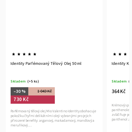
ělový Olej 50 ml
Identity Krémový Sprchový Gel 200 ml
Skladem
(>5 ks)
364 Kč
Krémový sprchový gel s mořskými řasami a D-
panthenolem. Díky výtažku z mořských řas inte
 Valentino Identity obohacuje
zvláčňuje pokožku a zanechává ji hedvábně je
oleji vybranými pro jejich
panthenol zvlhčuje pokožku,...
ový, makadamový, mandlový a