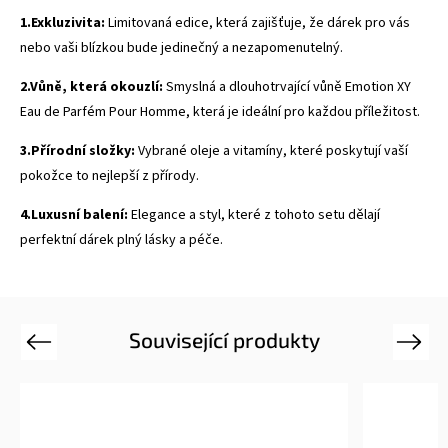
1.Exkluzivita:
Limitovaná edice, která zajišťuje, že dárek pro vás
nebo vaši blízkou bude jedinečný a nezapomenutelný.
2.Vůně, která okouzlí:
Smyslná a dlouhotrvající vůně Emotion XY
Eau de Parfém Pour Homme, která je ideální pro každou příležitost.
3.Přírodní složky:
Vybrané oleje a vitamíny, které poskytují vaší
pokožce to nejlepší z přírody.
4.Luxusní balení:
Elegance a styl, které z tohoto setu dělají
perfektní dárek plný lásky a péče.
Související produkty
Previous
Next