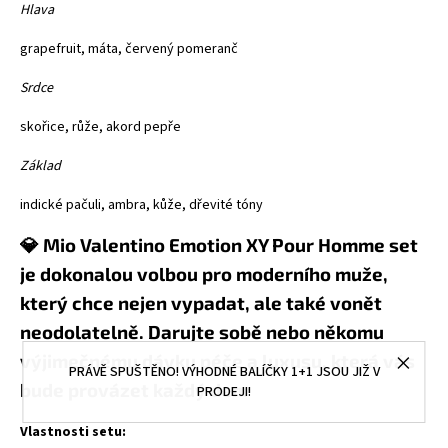
Hlava
grapefruit, máta, červený pomeranč
Srdce
skořice, růže, akord pepře
Základ
indické pačuli, ambra, kůže, dřevité tóny
💎 Mio Valentino Emotion XY Pour Homme set
je dokonalou volbou pro moderního muže,
který chce nejen vypadat, ale také vonět
neodolatelně. Darujte sobě nebo někomu
výjimečnému dávku péče a luxusu, která vás
PRÁVĚ SPUŠTĚNO! VÝHODNÉ BALÍČKY 1+1 JSOU JIŽ V
bude provázet každý den.
PRODEJI!
Vlastnosti setu: