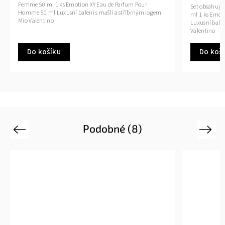
m Pour
Set obsahuje: 1 ks Emotion XX Parfémovaný Tělový Olej 50
brným logem
ml 1 ks Emotion XX Zpevňující Tělové Mléko 200 ml
Luxusní balení se srdíčkem, mašlí a stříbrným logem Mio
Valentino
Do košíku
Podobné (8)
Previous
Next