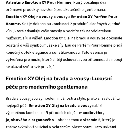
Valentino Emotion XY Pour Homme
, který obsahuje dva
prémiové produkty navržené pro skutečného gentlemana:
Emotion XY Olej na vousy a vousy
a
Emotion XY Parfém Pour
Homme.
Set je dokonalou kombinací 2 produktů sladěných v jedné
vůni, která stimuluje vaše smysly a pocítíte tak neodolatelnou
mužnost, sílu a vášeň. Emotion XY Olej na bradu a vousy se dokonale
postará o váš symbol mužské síly. Eau de Parfém Pour Homme přidá
konečný dotek elegance a sofistikovanosti. Tato esence je
vytvořena pro muže, které chtějí oslňovat svou přítomností a nebojí
se ukázat světu své pravé já.
Emotion XY Olej na bradu a vousy: Luxusní
péče pro moderního gentlemana
Brada a vousy jsou symbolem mužnosti a stylu, proto si zaslouží tu
nejlepší péči.
Emotion XY Olej na bradu a vousy
nabízí
výjimečnou kombinaci tří přírodních olejů –
mandlového,
jojobového a arganového
– obohacenou o
vitamín E
, který je
známý svými vyživujícími a ochrannými vlastnostmi. Tato unikátní