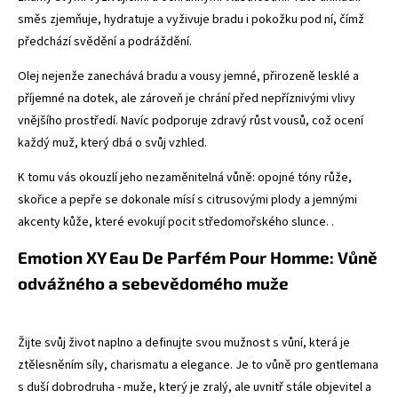
směs zjemňuje, hydratuje a vyživuje bradu i pokožku pod ní, čímž
předchází svědění a podráždění.
Olej nejenže zanechává bradu a vousy jemné, přirozeně lesklé a
příjemné na dotek, ale zároveň je chrání před nepříznivými vlivy
vnějšího prostředí. Navíc podporuje zdravý růst vousů, což ocení
každý muž, který dbá o svůj vzhled.
K tomu vás okouzlí jeho nezaměnitelná vůně: opojné tóny růže,
skořice a pepře se dokonale mísí s citrusovými plody a jemnými
akcenty kůže, které evokují pocit středomořského slunce. .
Emotion XY Eau De Parfém Pour Homme: Vůně
odvážného a sebevědomého muže
Žijte svůj život naplno a definujte svou mužnost s vůní, která je
ztělesněním síly, charismatu a elegance. Je to vůně pro gentlemana
s duší dobrodruha - muže, který je zralý, ale uvnitř stále objevitel a