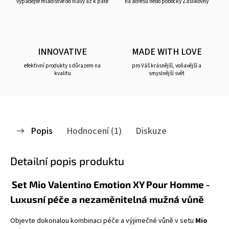
vypadejte mladistvě od hlavy až k patě
na adresu nebo pobočky Zásilkovny
INNOVATIVE
MADE WITH LOVE
efektivní produkty s důrazem na
pro Váš krásnější, voňavější a
kvalitu
smyslnější svět
Popis
Hodnocení (1)
Diskuze
Detailní popis produktu
Set Mio Valentino Emotion XY Pour Homme -
Luxusní péče a nezaměnitelná mužná vůně
Objevte dokonalou kombinaci péče a výjimečné vůně v setu
Mio