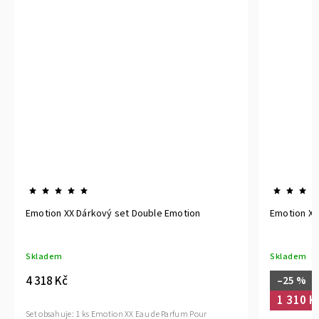
ion
Emotion XX Dárkový set Firming Care
Skladem
–25 %
1 747 Kč
1 310 Kč
m Pour