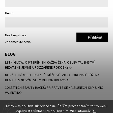
Heslo
Nová registrace
Přihlásit
Zapomenuté heslo
se
BLOG
LETNÍ GLOW, O KTERÉM SNÍ KAŽDÁ ŽENA: OBJEV TAJEMSTVÍ
HEDVÁBNĚ JEMNÉ A ROZZÁŘENÉ POKOŽKY ✨
NOVÝ LETNÍ MUST HAVE: PŘEMĚŇ SVÉ SNY O DOKONALÉ KŮŽI NA
REALITU S NOVÝMI SETY MILLION DREAMS !!
10 LETNÍCH BEAUTY HACKŮ: PŘIPRAVTE SE NA SLUNEČNÍ DNY S MIO
VALENTINO
Tento web používa súbory cookie. Ďalším prechádzaním tohto webu
vyjadrujete súhlas s ich používaním. Viac informácií
tu
.