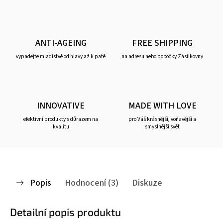
ANTI-AGEING
FREE SHIPPING
vypadejte mladistvě od hlavy až k patě
na adresu nebo pobočky Zásilkovny
INNOVATIVE
MADE WITH LOVE
efektivní produkty s důrazem na
pro Váš krásnější, voňavější a
kvalitu
smyslnější svět
Popis
Hodnocení (3)
Diskuze
Detailní popis produktu