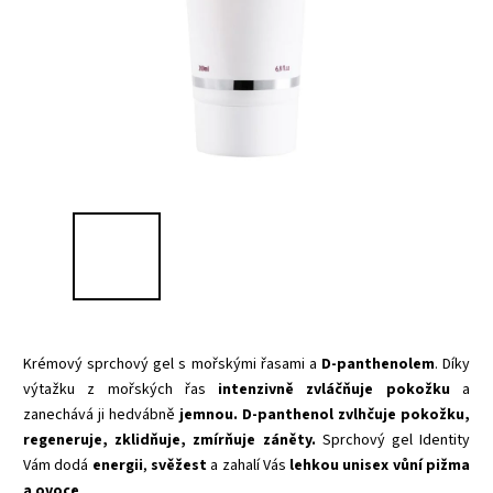
Krémový sprchový gel s mořskými řasami a
D-panthenolem
. Díky
výtažku z mořských řas
intenzivně zvláčňuje pokožku
a
zanechává ji hedvábně
jemnou. D-panthenol zvlhčuje pokožku,
regeneruje, zklidňuje, zmírňuje záněty.
Sprchový gel Identity
Vám dodá
energii
,
svěžest
a zahalí Vás
lehkou unisex vůní pižma
a ovoce
.