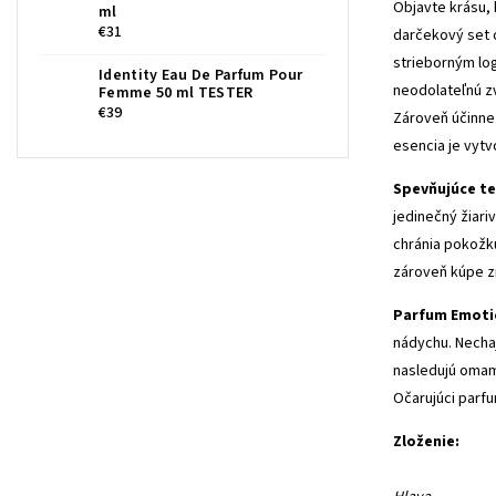
Objavte krásu,
ml
€31
darčekový set 
strieborným log
Identity Eau De Parfum Pour
neodolateľnú z
Femme 50 ml TESTER
€39
Zároveň účinne 
esencia je vytv
Spevňujúce te
jedinečný žiar
chránia pokožku
zároveň kúpe zm
Parfum Emoti
nádychu. Necha
nasledujú omam
Očarujúci parfu
Zloženie: