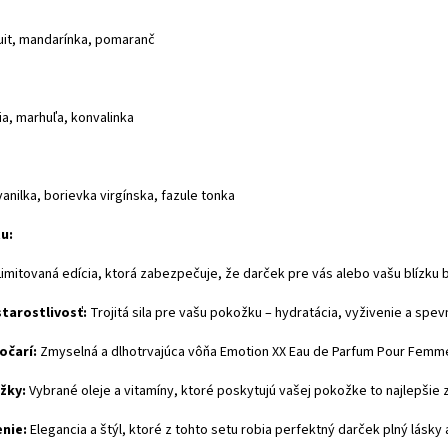
uit, mandarínka, pomaranč
lia, marhuľa, konvalinka
anilka, borievka virgínska, fazule tonka
u:
imitovaná edícia, ktorá zabezpečuje, že darček pre vás alebo vašu blízku
tarostlivosť:
Trojitá sila pre vašu pokožku – hydratácia, vyživenie a sp
 očarí:
Zmyselná a dlhotrvajúca vôňa Emotion XX Eau de Parfum Pour Femme, 
žky:
Vybrané oleje a vitamíny, ktoré poskytujú vašej pokožke to najlepšie z
enie:
Elegancia a štýl, ktoré z tohto setu robia perfektný darček plný lásky a