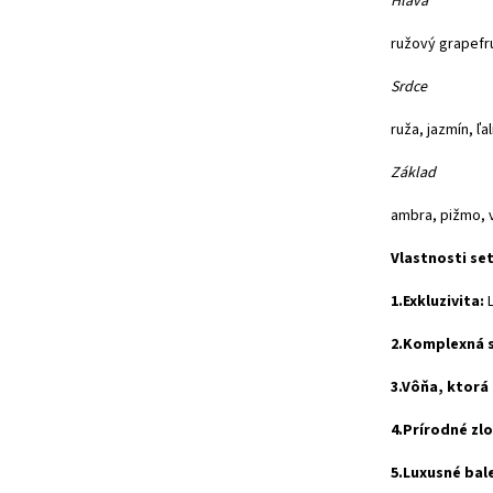
Hlava
ružový grapefr
Srdce
ruža, jazmín, ľa
Základ
ambra, pižmo, v
Vlastnosti set
1.Exkluzivita:
L
2.Komplexná s
3.Vôňa, ktorá
4.Prírodné zlo
5.Luxusné bal