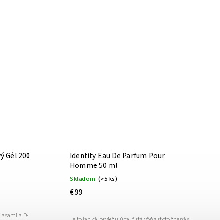
ý Gél 200
Identity Eau De Parfum Pour
Homme 50 ml
Skladom
(>5 ks)
€99
iasami a D-
Je to ľahká, osviežujúca, čistá vôňa stotožnená s