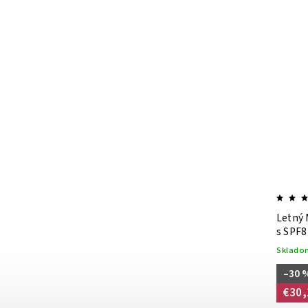
Emotion XY Eau De Parfum Pour
Letný 
Homme 50 ml
s SPF8
Skladom
(>5 ks)
Sklado
€99
–30 
€30,
m
Parfum Emotion XY je pre odvážneho, silného a