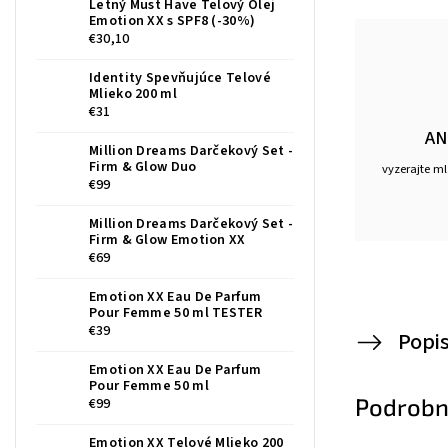
Letný Must Have Telový Olej
Emotion XX s SPF8 (-30%)
€30,10
Identity Spevňujúce Telové
Mlieko 200 ml
€31
AN
Million Dreams Darčekový Set -
Firm & Glow Duo
vyzerajte m
€99
Million Dreams Darčekový Set -
Firm & Glow Emotion XX
€69
Emotion XX Eau De Parfum
Pour Femme 50 ml TESTER
€39
Popi
Emotion XX Eau De Parfum
Pour Femme 50 ml
Podrobn
€99
Emotion XX Telové Mlieko 200