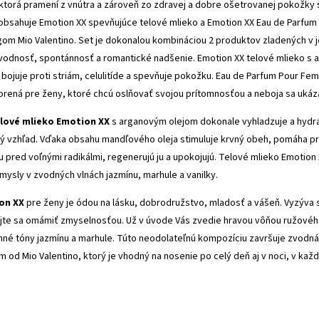
 ktorá pramení z vnútra a zároveň zo zdravej a dobre ošetrovanej pokožky
obsahuje Emotion XX spevňujúce telové mlieko a Emotion XX Eau de Parfum 
om Mio Valentino. Set je dokonalou kombináciou 2 produktov zladených v jed
vodnosť, spontánnosť a romantické nadšenie. Emotion XX telové mlieko s 
bojuje proti striám, celulitíde a spevňuje pokožku. Eau de Parfum Pour Fe
orená pre ženy, ktoré chcú oslňovať svojou prítomnosťou a neboja sa ukáza
lové mlieko Emotion XX
s arganovým olejom dokonale vyhladzuje a hydr
ivý vzhľad. Vďaka obsahu mandľového oleja stimuluje krvný obeh, pomáha p
 pred voľnými radikálmi, regenerujú ju a upokojujú. Telové mlieko Emotion
ysly v zvodných vlnách jazmínu, marhule a vanilky.
on XX
pre ženy je ódou na lásku, dobrodružstvo, mladosť a vášeň. Vyzýva s
jte sa omámiť zmyselnosťou. Už v úvode Vás zvedie hravou vôňou ružovéh
né tóny jazmínu a marhule. Túto neodolateľnú kompozíciu završuje zvodná 
m od Mio Valentino, ktorý je vhodný na nosenie po celý deň aj v noci, v k