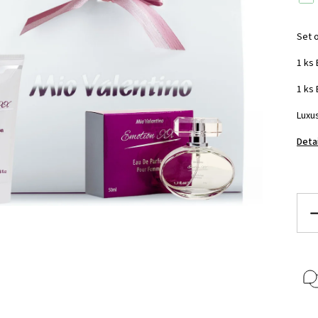
Set 
1 ks
1 ks
Luxu
Deta