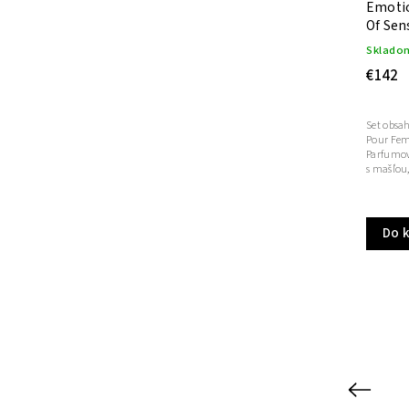
g
Emotion XY Darčekový set Pour
Emotio
Homme
Of Sen
Skladom
(>5 ks)
Sklado
€145
€142
Set obsahuje: 1 ks Emotion XY Eau De Parfum
Set obsa
Pour Home 50 ml 1 ks Emotion XY Olej na bradu
Pour Fem
a fúzy 100 ml Luxusné balenie s mašľou a
Parfumov
strieborným logom Mio Valentino
s mašľou
u
Do košíka
Do 
Previous