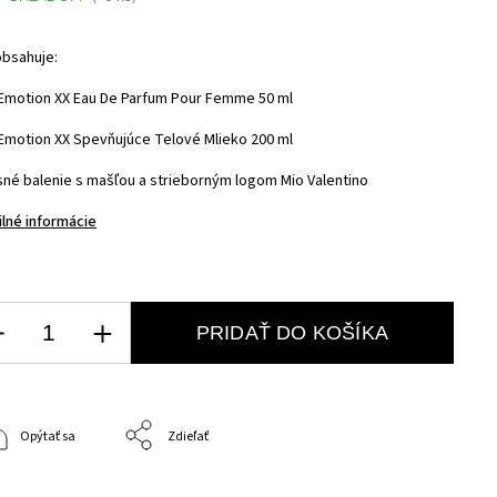
obsahuje:
 Emotion XX Eau De Parfum Pour Femme 50 ml
 Emotion XX Spevňujúce Telové Mlieko 200 ml
sné balenie s mašľou a strieborným logom Mio Valentino
ilné informácie
PRIDAŤ DO KOŠÍKA
Opýtať sa
Zdieľať