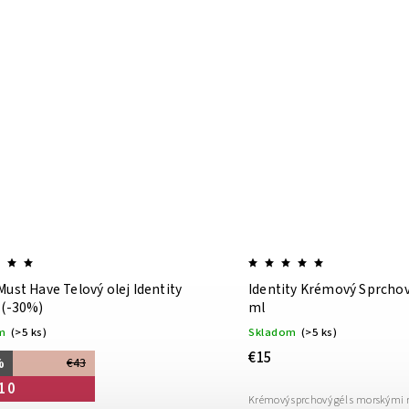
Must Have Telový olej Identity
Identity Krémový Sprchov
 (-30%)
ml
m
(>5 ks)
Skladom
(>5 ks)
€15
%
€43
10
Krémový sprchový gél s morskými r