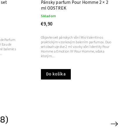
 set
Pánsky parfum Pour Homme 2 × 2
ml ODSTREK
Skladom
€9,90
Objavte svet pánskych vôní Mio Valentino s
 de Parfum
praktickým vzorkovým balením parfumov. Duo
Y Eau de
set obsahuje dve 2 ml vzorky vôní Identity Pour
 balenie s
Homme a Emotion XY Pour Homme, vďaka
..
ktorým...
Do košíka
8)
Next