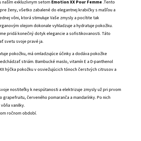
 s naším exkluzívnym setom
Emotion XX Pour Femme
.Tento
pre ženy, všetko zabalené do elegantnej krabičky s mašľou a
nej vôni, ktorá stimuluje Vaše zmysly a pocítite tak
arganovým olejom dokonale vyhladzuje a hydratuje pokožku.
mme pridá konečný dotyk elegancie a sofistikovanosti. Táto
ť svetu svoje pravé ja.
atuje pokožku, má omladzujúce účinky a dodáva pokožke
redchádzať striám. Bambucké maslo, vitamín E a D-panthenol
 XX hýčka pokožku v osviežujúcich tónoch čerstvých citrusov a
voje nostiteľky k nespútanosti a elektrizuje zmysly už pri prvom
o grapefruitu, červeného pomaranča a mandarínky. Po nich
vôňa vanilky.
aždom ročnom období.