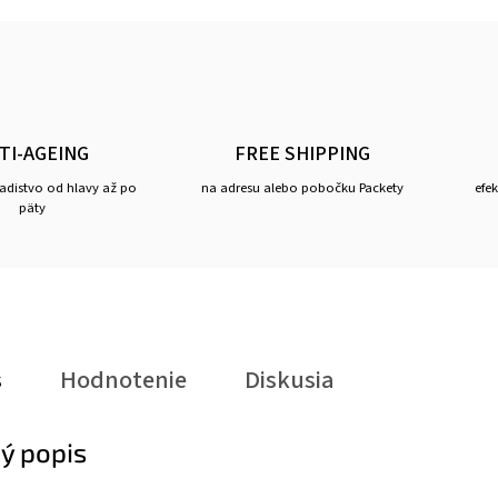
TI-AGEING
FREE SHIPPING
ladistvo od hlavy až po
na adresu alebo pobočku Packety
efe
päty
s
Hodnotenie
Diskusia
ý popis