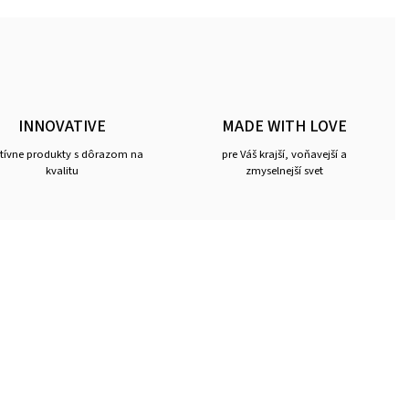
INNOVATIVE
MADE WITH LOVE
ktívne produkty s dôrazom na
pre Váš krajší, voňavejší a
kvalitu
zmyselnejší svet