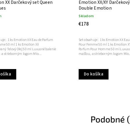
n XX Darčekový set Queen
Emotion XX/XY Darčekový
ses
Double Emotion
m
Skladom
€178
huje: 1 ks Emotion XX Eau de Parfum
Set obsahuje: 1 ks Emotion XX Eau
me 50 ml 1 ks Emotion XX
Pour Femme 50 ml 1 ks Emotion X
aný Telový Olej 50 ml Luxusné balenie
Parfum Pour Homme 50 ml Luxusné
, a strieborným logom Mio...
mašľou, a strieborným logom Mio.
košíka
Do košíka
Podobné (