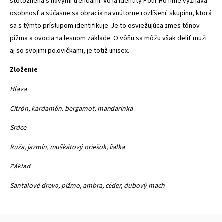
stotožnená s novými trendami. Vôňa Identity Pour Homme vyznává
osobnosť a súčasne sa obracia na vnútorne rozlíšenú skupinu, ktorá
sa s týmto prístupom identifikuje. Je to osviežujúca zmes tónov
pižma a ovocia na lesnom základe. O vôňu sa môžu však deliť muži
aj so svojimi polovičkami, je totiž unisex.
Zloženie
Hlava
Citrón, kardamón, bergamot, mandarínka
Srdce
Ruža, jazmín, muškátový oriešok, fialka
Základ
Santalové drevo, pižmo, ambra, céder, dubový mach