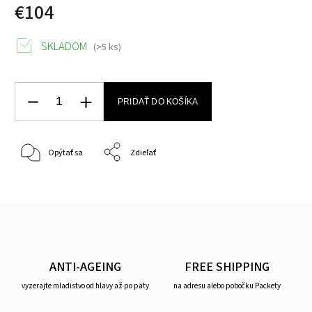
€104
SKLADOM
(>5 ks)
PRIDAŤ DO KOŠÍKA
Opýtať sa
Zdieľať
ANTI-AGEING
FREE SHIPPING
vyzerajte mladistvo od hlavy až po päty
na adresu alebo pobočku Packety