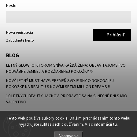
Heslo
Nová registrácia
Prihlásiť
Zabudnuté heslo
sa
BLOG
LETNÝ GLOW, O KTOROM SNÍVA KAŽDÁ ŽENA: OBJAV TAJOMSTVO
HODVÁBNE JEMNEJ A ROZŽIARENEJ POKOŽKY ✨
NOVÝ LETNÝ MUST HAVE: PREMEŇ SVOJE SNY O DOKONALEJ
POKOŽKE NA REALITU S NOVÝMI SETMI MILLION DREAMS !!
10 LETNÝCH BEAUTY HACKOV: PRIPRAVTE SA NA SLNEČNÉ DNI S MIO
VALENTINO
Tento web používa súbory cookie. Ďalším prechádzaním tohto webu
vyjadrujete súhlas s ich používaním. Viac informácií
tu
.
Nastavenie