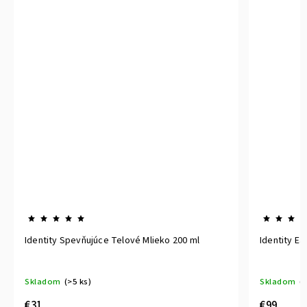
Identity Spevňujúce Telové Mlieko 200 ml
Identity E
Skladom
(>5 ks)
Skladom
(>
€31
€99