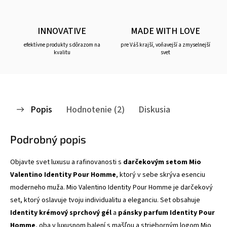
INNOVATIVE
MADE WITH LOVE
efektívne produkty s dôrazom na
pre Váš krajší, voňavejší a zmyselnejší
kvalitu
svet
Popis
Hodnotenie (2)
Diskusia
Podrobný popis
Objavte svet luxusu a rafinovanosti s
darčekovým setom Mio
Valentino Identity Pour Homme
, ktorý v sebe skrýva esenciu
moderneho muža. Mio Valentino Identity Pour Homme je darčekový
set, ktorý oslavuje tvoju individualitu a eleganciu. Set obsahuje
Identity krémový sprchový gél
a
pánsky parfum Identity
Pour
Homme
, oba v luxusnom balení s mašľou a strieborným logom Mio