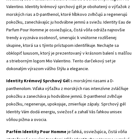
Valentino. Identity krémový sprchový gél je obohatený o výťažok z
morských rias a D-panthenol, ktoré hĺbkovo zvlhčujú a regenerujú
pokožku, zanechávajúc ju hodvábne jemnú a sviežu. Identity Eau de
Parfum Pour Homme je osviežujúca, čistá vôňa odráža najnovšie
trendy a vyznáva osobnosť, smerujúc k vnútorne rozlíšenej
skupine, ktorá sa s týmto prístupom identifikuje. Nechajte sa
obklopiť luxusom, ktorý je prezentovaný v krásnom balení s mašľou
a strieborným logom Mio Valentino. Tento darčekový set je
dokonalým výrazom vášho štýlu a elegancie.
Identity Krémový Sprchový Gél
s morskými riasami a D-
panthenolom. Vďaka výťažku z morských rias intenzívne zvláčňuje
pokožku a zanecháva ju hodvábne jemnú. D-panthenol zvlhčuje
pokožku, regeneruje, upokojuje, zmierňuje zápaly. Sprchový gél
Identity Vám dodá energiu, sviežosť a zahalí Vás ľahkou unisex
vôňou pižma a ovocia.
Parfém Identity Pour Homme
je ľahká, osviežujúca, čistá vôňa