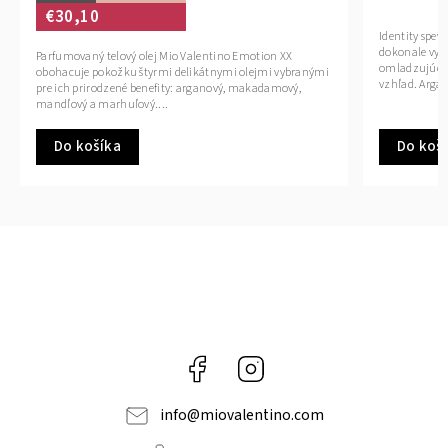
Identity spevňujúce telové mlieko s arganovým 
dokonale vyhladzuje a hydratuje pokožku, má
o Valentino Emotion XX
omladzujúce účinky a dodáva pokožke jedinečný
delikátnymi olejmi vybranými
vzhľad. Arganový olej...
y: arganový, makadamový,
Do košíka
Facebook
Instagram
info
@
miovalentino.com