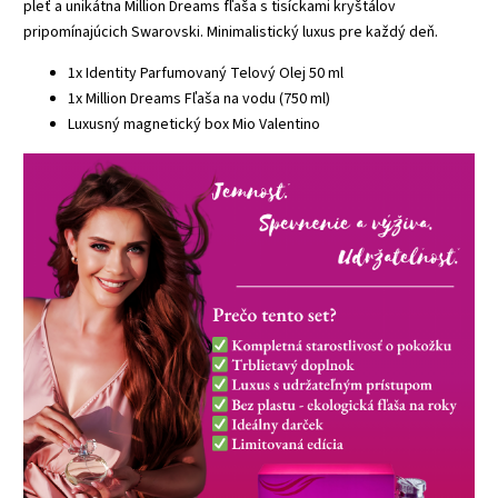
pleť a unikátna Million Dreams fľaša s tisíckami kryštálov
pripomínajúcich Swarovski. Minimalistický luxus pre každý deň.
1x Identity Parfumovaný Telový Olej 50 ml
1x Million Dreams Fľaša na vodu (750 ml)
Luxusný magnetický box Mio Valentino