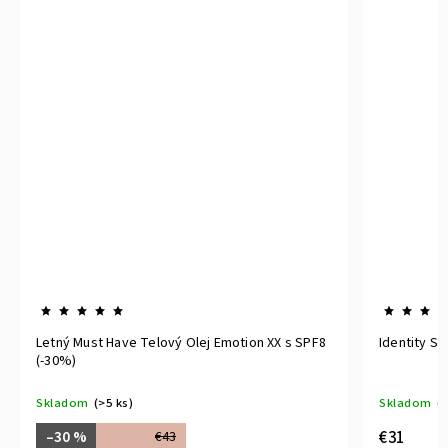
ý Olej Emotion XX s SPF8
Identity Spevňujúce Telové Mlieko 200 
Skladom
(>5 ks)
€31