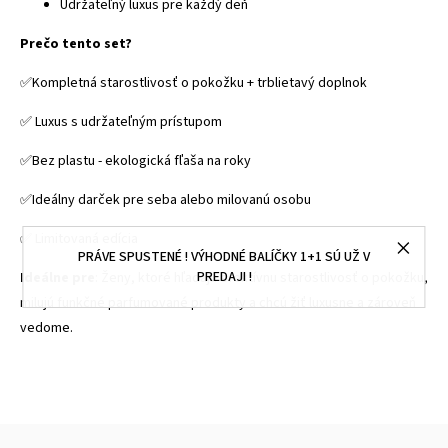
Udržateľný luxus pre každý deň
Prečo tento set?
✅️Kompletná starostlivosť o pokožku + trblietavý doplnok
✅️ Luxus s udržateľným prístupom
✅️Bez plastu - ekologická fľaša na roky
✅️Ideálny darček pre seba alebo milovanú osobu
✅️ Limitovaná edícia
PRÁVE SPUSTENÉ ! VÝHODNÉ BALÍČKY 1+1 SÚ UŽ V
PREDAJI !
Ideálne pre
: Ženy, ktoré hľadajú efektívnu starostlivosť o pokožku,
milujú funkčné parfumované produkty a chcú žiť luxusne a zároveň
vedome.