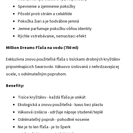
Spevnenie a zjemnenie pokožky
Pôsobí proti striám a celulitíde
Pokožka žiari a je hodvábne jemná
Jemne parfumuje pokožku vôňou Identity
Rýchle vstrebávanie, nemastiaci efekt
Million Dreams Fľaša na vodu (750 ml)
Exkluzívna znovu použiteľná fľaša s tisíckami drobných kryštálov
pripomínajúcich Swarovski. Vákuovo izolovaná z nehrdzavejúcej
ocele, s odnímateľným popruhom.
Benefity:
Tisíce kryštálov - každá fľaša je unikát
Ekologická a znovu použiteľná - luxus bez plastu
Vákuová izolácia - udržuje nápoje studené/teplé
Odnímateľný popruh - pohodlné nosenie
Nie je to len fľaša - je to šperk