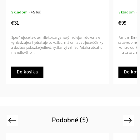
Skladom
(>5 ks)
€99
om dokonale
Parfum Emotion XY je pre odvážneho, silného a
zujúce účinky
sebavedomého muža, ktorý má svoje emócie pod
 Vďaka obsahu
kontrolou. Gentlemana, ktorý rád posúva svoje hranice a
hrá sa so zmyslami svojou...
Do košíka
Podobné (5)
Previous
Next