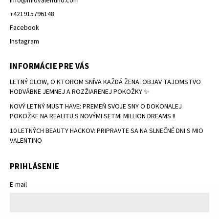
info
@
miovalentino.com
+421915796148
Facebook
Instagram
INFORMÁCIE PRE VÁS
LETNÝ GLOW, O KTOROM SNÍVA KAŽDÁ ŽENA: OBJAV TAJOMSTVO
HODVÁBNE JEMNEJ A ROZŽIARENEJ POKOŽKY ✨
NOVÝ LETNÝ MUST HAVE: PREMEŇ SVOJE SNY O DOKONALEJ
POKOŽKE NA REALITU S NOVÝMI SETMI MILLION DREAMS !!
10 LETNÝCH BEAUTY HACKOV: PRIPRAVTE SA NA SLNEČNÉ DNI S MIO
VALENTINO
PRIHLÁSENIE
E-mail