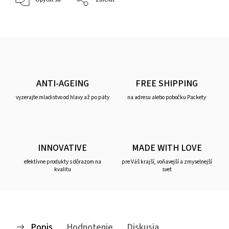
ANTI-AGEING
FREE SHIPPING
vyzerajte mladistvo od hlavy až po päty
na adresu alebo pobočku Packety
INNOVATIVE
MADE WITH LOVE
efektívne produkty s dôrazom na
pre Váš krajší, voňavejší a zmyselnejší
kvalitu
svet
Popis
Hodnotenie
Diskusia