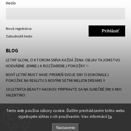
Heslo
Nová registrácia
Prihlásiť
Zabudnuté heslo
sa
BLOG
LETNÝ GLOW, O KTOROM SNÍVA KAŽDÁ ŽENA: OBJAV TAJOMSTVO
HODVÁBNE JEMNEJ A ROZŽIARENEJ POKOŽKY ✨
NOVÝ LETNÝ MUST HAVE: PREMEŇ SVOJE SNY O DOKONALEJ
POKOŽKE NA REALITU S NOVÝMI SETMI MILLION DREAMS !!
10 LETNÝCH BEAUTY HACKOV: PRIPRAVTE SA NA SLNEČNÉ DNI S MIO
VALENTINO
Tento web používa súbory cookie. Ďalším prechádzaním tohto webu
vyjadrujete súhlas s ich používaním. Viac informácií
tu
.
Nastavenie